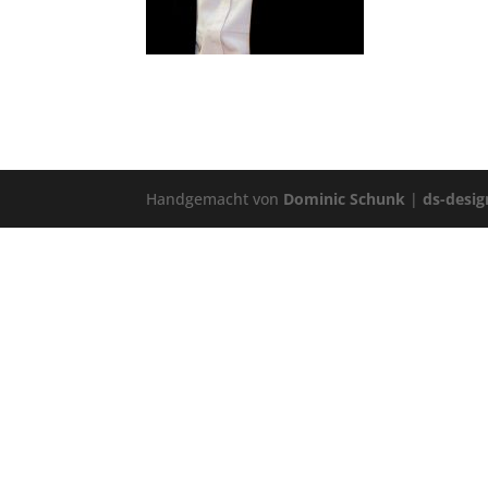
Handgemacht von
Dominic Schunk
|
ds-desig